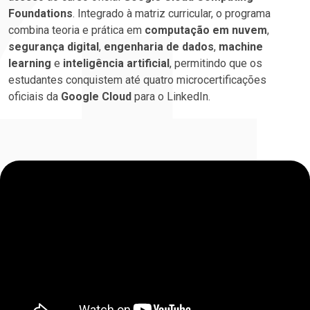
Foundations
. Integrado à matriz curricular, o programa
combina teoria e prática em
computação em nuvem
,
segurança digital
,
engenharia de dados
,
machine
learning
e
inteligência artificial
, permitindo que os
estudantes conquistem até quatro microcertificações
oficiais da
Google Cloud
para o LinkedIn.