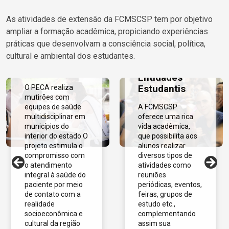
As atividades de extensão da FCMSCSP tem por objetivo
Programa
ampliar a formação acadêmica, propiciando experiências
Expedições
práticas que desenvolvam a consciência social, política,
Científicas e
Ligas
cultural e ambiental dos estudantes.
Assistenciais
Acadêmicas e
(PECA)
Entidades
Estudantis
O PECA realiza
mutirões com
equipes de saúde
A FCMSCSP
multidisciplinar em
oferece uma rica
municípios do
vida acadêmica,
interior do estado.O
que possibilita aos
projeto estimula o
alunos realizar
compromisso com
diversos tipos de
o atendimento
atividades como
integral à saúde do
reuniões
paciente por meio
periódicas, eventos,
de contato com a
feiras, grupos de
realidade
estudo etc.,
socioeconômica e
complementando
cultural da região
assim sua