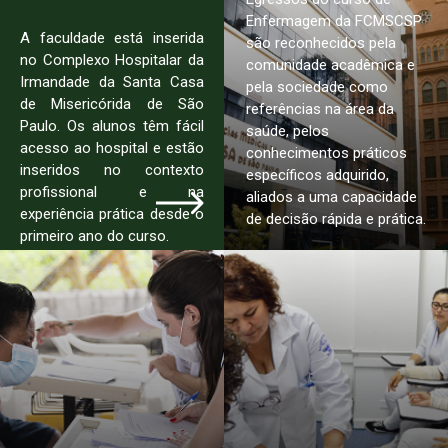
Enfermagem da FCMSCSP
A faculdade está inserida
são reconhecidos pela
no Complexo Hospitalar da
comunidade acadêmica e
Irmandade da Santa Casa
pela sociedade como
de Misericórida de São
referências na área da
Paulo. Os alunos têm fácil
saúde, pelos
acesso ao hospital e estão
conhecimentos práticos
inseridos no contexto
específicos adquirido,
profissional e na
aliados a uma capacidade
experiência prática desde o
de decisão rápida e prática.
primeiro ano do curso.