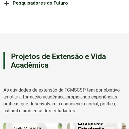
Pesquisadores do Futuro
Projetos de Extensão e Vida
Acadêmica
As atividades de extensão da FCMSCSP tem por objetivo
Programa
ampliar a formação acadêmica, propiciando experiências
Expedições
práticas que desenvolvam a consciência social, política,
Científicas e
Ligas
cultural e ambiental dos estudantes.
Assistenciais
Acadêmicas e
(PECA)
Entidades
O PECA realiza