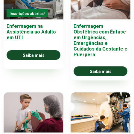
Inscrições abertas!
Enfermagem na
Enfermagem
Assistência ao Adulto
Obstétrica com Ênfase
em UTI
em Urgências,
Emergências e
Cuidados da Gestante e
Puérpera
Saiba mais
Saiba mais