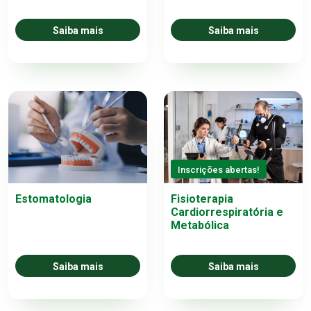
Saiba mais
Saiba mais
Inscrições abertas!
Estomatologia
Fisioterapia
Cardiorrespiratória e
Metabólica
Saiba mais
Saiba mais