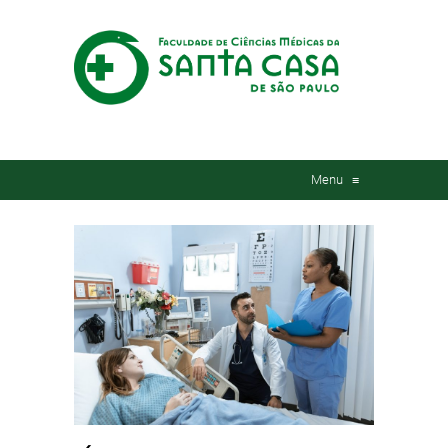
Menu
≡