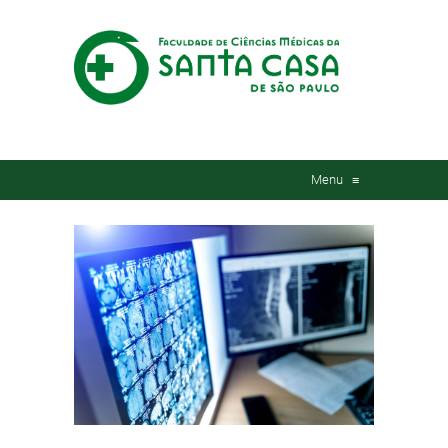
Menu
≡