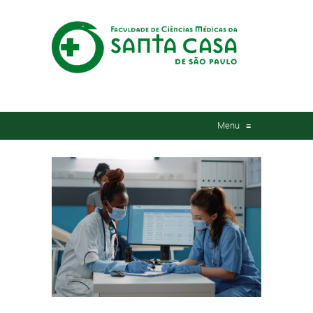
Menu
≡