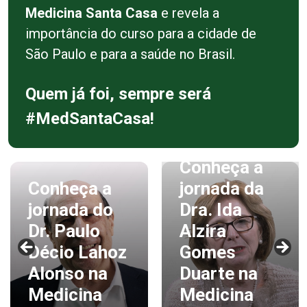
Medicina Santa Casa
e revela a
importância do curso para a cidade de
São Paulo e para a saúde no Brasil.
Quem já foi, sempre será
#MedSantaCasa!
Conheça a
Conheça a
jornada da
jornada do
Dra. Ida
Dr. Paulo
Alzira
Décio Lahoz
Gomes
Alonso na
Duarte na
Medicina
Medicina