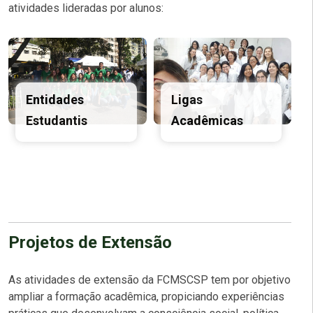
atividades lideradas por alunos:
Entidades
Ligas
Estudantis
Acadêmicas
Expedição
Abaré
Estágio
Curricular do
curso de
Medicina, com
Projetos de Extensão
características
Programa
extensionistas.
A
Expedições
Expedição Abaré
As atividades de extensão da FCMSCSP tem por objetivo
Científicas e
é um navio-escola
ampliar a formação acadêmica, propiciando experiências
Assistenciais
que leva