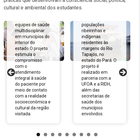
práticas que desenvolvam a consciência social, política,
(PECA)
assistência
médica e
cultural e ambiental dos estudantes.
promoção em
O PECA realiza
saúde a
mutirões com
populações
equipes de saúde
ribeirinhas e
multidisciplinar
indígenas
em municípios do
residentes às
interior do
margens do Rio
estado.O projeto
Tapajós, no
estimula o
estado do Pará. O
compromisso
projeto é
com o
realizado em
atendimento
parceria com a
integral à saúde
UFOA e a RIDH,
do paciente por
além das
meio de contato
secretarias de
com a realidade
saúde dos
socioeconômica e
municípios
cultural da região
envolvidos.
visitada.