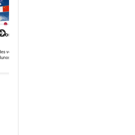
unos
des voltadas
alunos