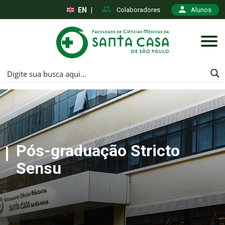
EN
|
Colaboradores
Alunos
Pós-graduação Stricto
Sensu