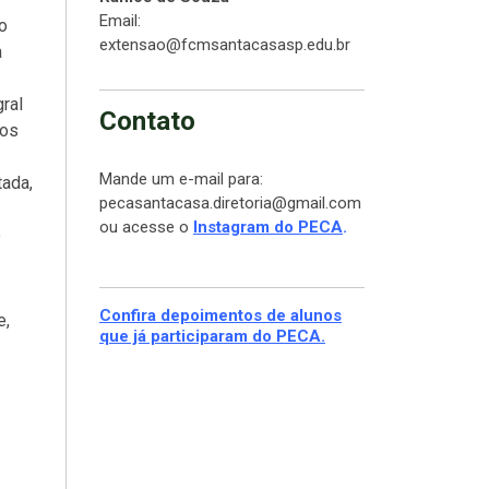
Email:
o
extensao@fcmsantacasasp.edu.br
a
ral
Contato
dos
Mande um e-mail para:
tada,
pecasantacasa.diretoria@gmail.com
ou acesse o
Instagram do PECA
.
o
Confira depoimentos de alunos
e,
que já participaram do PECA.