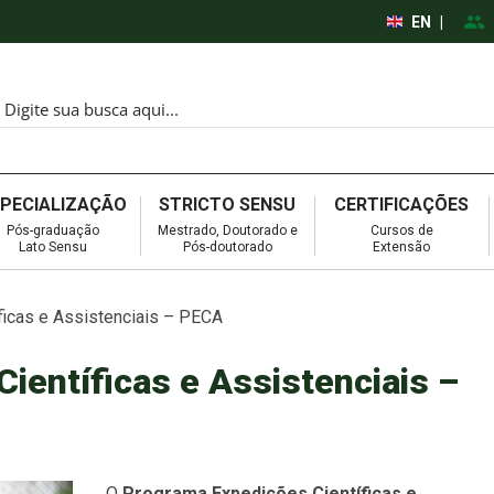
EN
|
SPECIALIZAÇÃO
STRICTO SENSU
CERTIFICAÇÕES
Pós-graduação
Mestrado, Doutorado e
Cursos de
Lato Sensu
Pós-doutorado
Extensão
icas e Assistenciais – PECA
ientíficas e Assistenciais –
O
Programa Expedições Científicas e