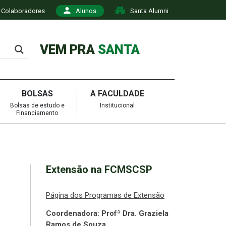
Colaboradores
Alunos
Santa Alumni
VEM PRA
SANTA
BOLSAS
A FACULDADE
Bolsas de estudo e
Institucional
Financiamento
Extensão na FCMSCSP
Página dos Programas de Extensão
Coordenadora: Profª Dra.
Graziela
Ramos de Souza