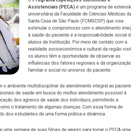
Assistenciais (PECA)
é um programa de extensã
universitária da Faculdade de Ciências Médicas d
Santa Casa de São Paulo (FCMSCSP) que visa
estimular o compromisso com o atendimento integ
à saúde do paciente e a responsabilidade social 
alunos da Instituição. Por meio de contato com a
realidade socioeconômica e cultural da região visi
os alunos têm a oportunidade de observar as
influências dos fatores regionais e da organizaçã
familiar e social no universo do paciente.
 o ambiente multidisciplinar de atendimento integral ao pacient
ssionais de saúde em busca do melhor atendimento possível à
ificação dos agravos de saúde dos indivíduos, permitindo a
mesmo o tratamento de algumas doenças. Com essa forma de
do dos estudantes de uma forma prática e dinâmica.
e uma semana de suas férias de janeiro para tornar o PECA uma