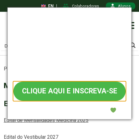
EN
|
Colaboradores
Alunos
Medicina
Vestibular 2027
VAGAS LIMITADAS • inscrições
Página inicial
Medicina: Editais
>
abertas
Medicina: Editais
CLIQUE AQUI E INSCREVA-SE
Editais
Confiança que começa na prática.
Edital de Mensalidades Medicina 2025
Edital do Vestibular 2027