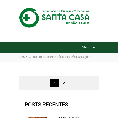
Menu
≡
»
POSTS TAGGEADAS "CONTEÚDOS SOBRE PÓS-GRADUAÇÃO"
HOME
1
2
POSTS RECENTES