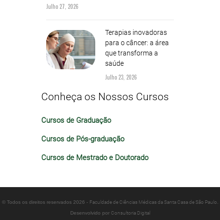
Julho 27, 2026
Terapias inovadoras
para o câncer: a área
que transforma a
saúde
Julho 23, 2026
Conheça os Nossos Cursos
Cursos de Graduação
Cursos de Pós-graduação
Cursos de Mestrado e Doutorado
© Todos os direitos reservados 2026 -
Faculdade de Ciências Médicas da Santa Casa de São Paulo
.
Desenvolvido por
Consultoria Digital