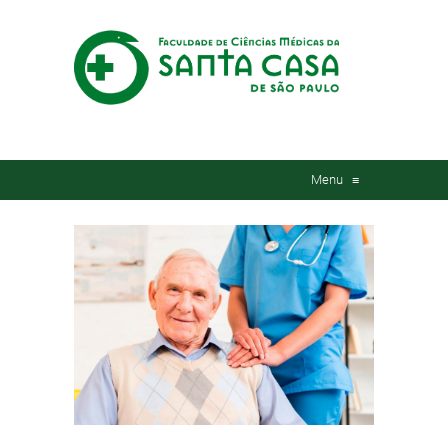
Menu
≡