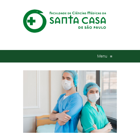
Menu
≡