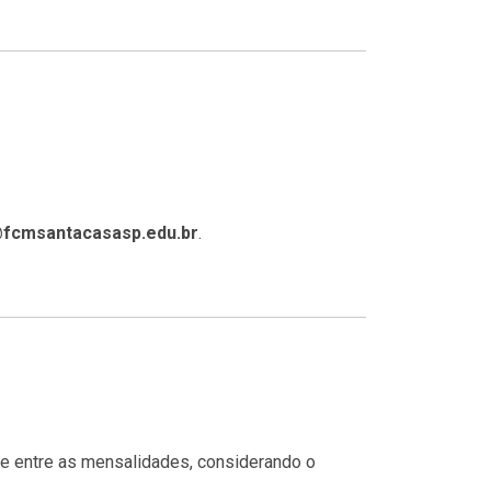
i@fcmsantacasasp.edu.br
.
te entre as mensalidades, considerando o