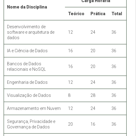
Carga Horária
Nome da Disciplina
Teórico
Prática
Total
Desenvolvimento de
software e arquitetura de
12
24
36
dados
IA e Ciência de Dados
16
20
36
Bancos de Dados
16
20
36
relacionais e NoSQL
Engenharia de Dados
12
24
36
Visualização de Dados
8
28
36
Armazenamento em Nuvem
12
24
36
Segurança, Privacidade e
20
16
36
Governança de Dados