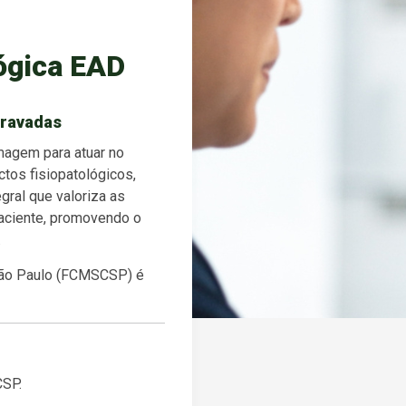
ógica EAD
gravadas
magem para atuar no
tos fisiopatológicos,
gral que valoriza as
 paciente, promovendo o
.
São Paulo (FCMSCSP) é
CSP.