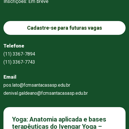
Inscrições: Em breve
Cadastre-se para futuras vagas
Telefone
(11) 3367-7894
(11) 3367-7743
Email
pos.lato@fcmsantacasasp.edu.br
denival.galdeano@fcmsantacasasp.edu.br
Yoga: Anatomia aplicada e bases
terapêuticas do Iyengar Yoga –