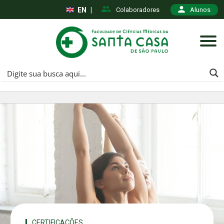
EN
|
Colaboradores
Alunos
CERTIFICAÇÕES