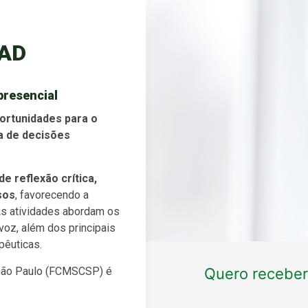
EAD
presencial
ortunidades para o
a de decisões
e reflexão crítica,
sos
, favorecendo a
. As atividades abordam os
voz, além dos principais
pêuticas.
 São Paulo (FCMSCSP) é