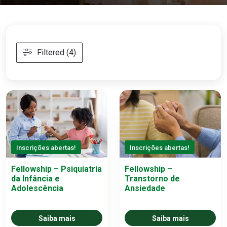
Filtered (4)
Inscrições abertas!
Inscrições abertas!
Fellowship – Psiquiatria
Fellowship –
da Infância e
Transtorno de
Adolescência
Ansiedade
Saiba mais
Saiba mais