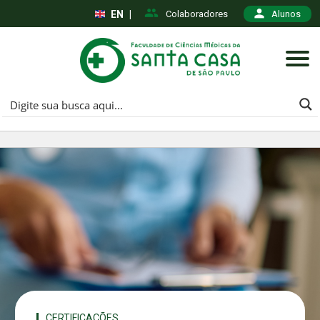
EN
|
Colaboradores
Alunos
CERTIFICAÇÕES