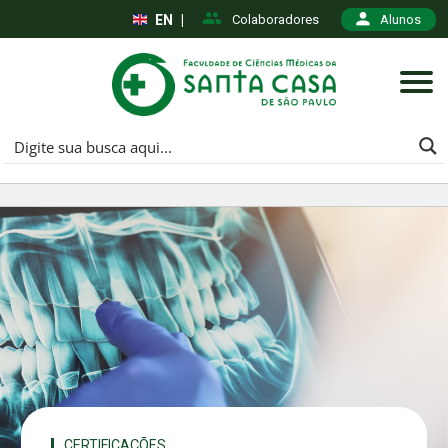
EN
|
Colaboradores
Alunos
CERTIFICAÇÕES