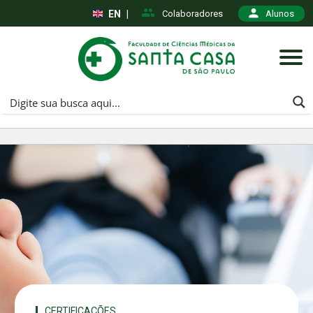
EN
|
Colaboradores
Alunos
CERTIFICAÇÕES