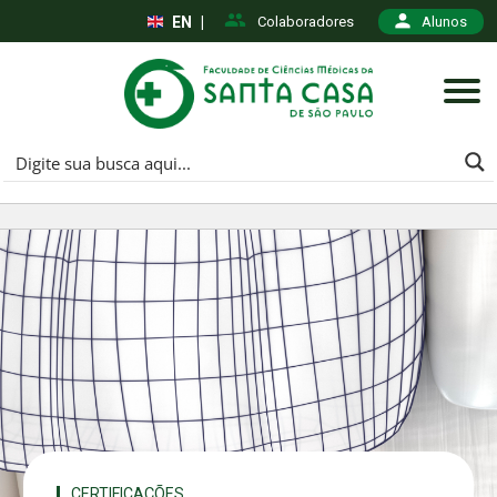
EN
|
Colaboradores
Alunos
CERTIFICAÇÕES