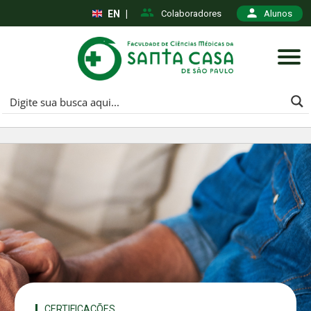
EN
|
Colaboradores
Alunos
CERTIFICAÇÕES