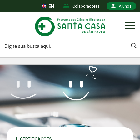
EN
|
Colaboradores
Alunos
CERTIFICAÇÕES