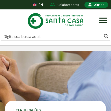
EN
|
Colaboradores
Alunos
CERTIFICAÇÕES