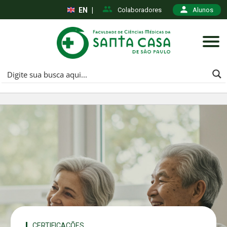
EN
|
Colaboradores
Alunos
CERTIFICAÇÕES