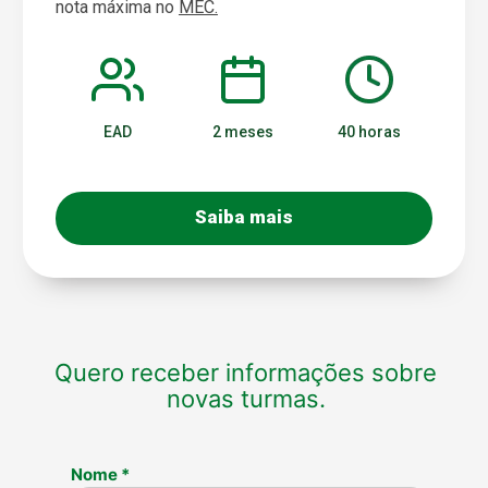
nota máxima no
MEC.
EAD
2 meses
40 horas
Saiba mais