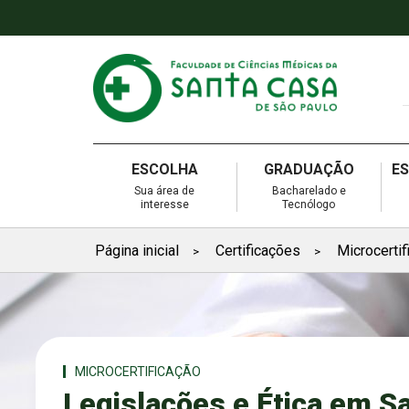
ESCOLHA
GRADUAÇÃO
E
Sua área de
Bacharelado e
interesse
Tecnólogo
Página inicial
Certificações
Microcertif
>
>
MICROCERTIFICAÇÃO
Legislações e Ética em 