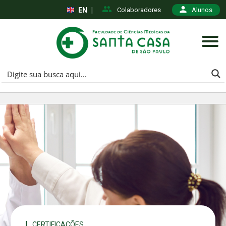
EN
|
Colaboradores
Alunos
CERTIFICAÇÕES