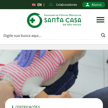
EN
|
Colaboradores
Alunos
CERTIFICAÇÕES