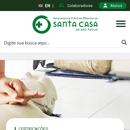
EN
|
Colaboradores
Alunos
CERTIFICAÇÕES