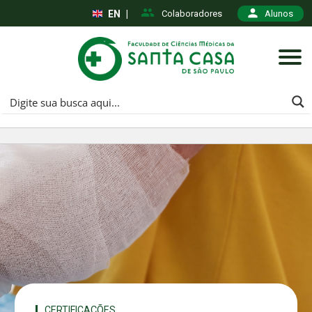
EN
|
Colaboradores
Alunos
CERTIFICAÇÕES