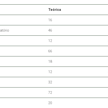
Teórica
16
atório
46
12
66
18
12
32
72
20