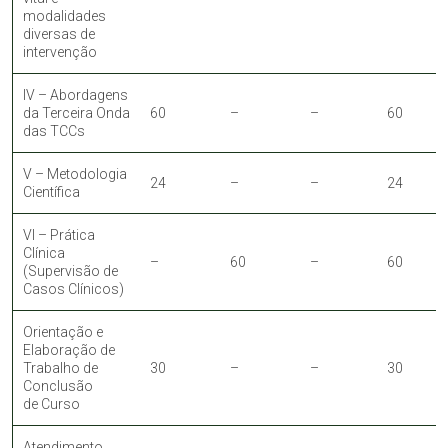
modalidades
diversas de
intervenção
IV – Abordagens
da Terceira Onda
60
–
–
60
das TCCs
V – Metodologia
24
–
–
24
Científica
VI – Prática
Clínica
–
60
–
60
(Supervisão de
Casos Clínicos)
Orientação e
Elaboração de
Trabalho de
30
–
–
30
Conclusão
de Curso
Atendimento