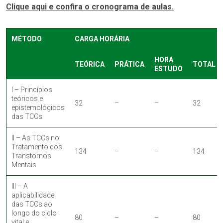
Clique aqui e confira o cronograma de aulas.
MÉTODO
CARGA HORÁRIA
HORA
TEÓRICA
PRÁTICA
TOTAL
ESTUDO
I – Princípios
teóricos e
32
–
–
32
epistemológicos
das TCCs
II – As TCCs no
Tratamento dos
134
–
–
134
Transtornos
Mentais
III – A
aplicabilidade
das TCCs ao
longo do ciclo
80
–
–
80
vital e