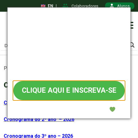
EN
|
Colaboradores
Alunos
Medicina
Vestibular 2027
VAGAS LIMITADAS • inscrições
Página inicial
Cronogramas: Medicina
>
abertas
Cronogramas: Medicina
CLIQUE AQUI E INSCREVA-SE
Cronograma do 1º ano – 2026
Confiança que começa na prática.
Cronograma
do 2º ano – 2026
Cronograma
do 3º ano – 2026