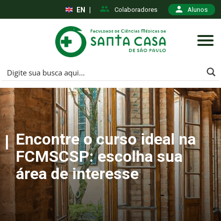
EN
|
Colaboradores
Alunos
Encontre o curso ideal na
FCMSCSP: escolha sua
área de interesse