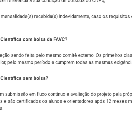
zer referência à sua condição de bolsista do CNPq;
) mensalidade(s) recebida(s) indevidamente, caso os requisit
Científica com bolsa da FAVC?
ção sendo feita pelo mesmo comitê externo. Os primeiros clas
lor, pelo mesmo período e cumprem todas as mesmas exigências
Científica sem bolsa?
 submissão em fluxo contínuo e avaliação do projeto pela própr
 e são certificados os alunos e orientadores após 12 meses m
s.