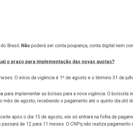
do Brasil.
Não
poderá ser conta poupança, conta digital nem con
 qual o prazo para implementação das novas quotas?
ses. O início da vigência é 1º de agosto e o término 31 de julh
to
para implementar as bolsas para a nova vigência. O bolsista i
o mês de agosto, recebendo o pagamento até o quinto dia útil d
aceite após o dia 15 de agosto, ele só entrará na folha de paga
a passará de 12 para 11 meses. O CNPq não realiza pagamento r