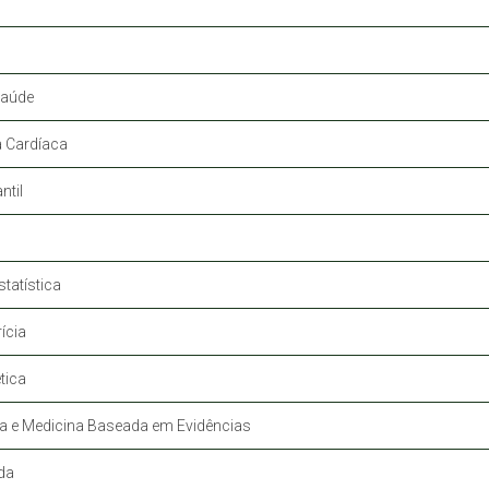
Saúde
a Cardíaca
ntil
tatística
ícia
tica
ca e Medicina Baseada em Evidências
da