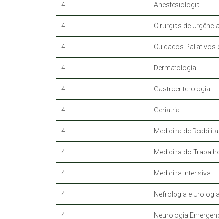
4
Anestesiologia
4
Cirurgias de Urgênci
4
Cuidados Paliativos 
4
Dermatologia
4
Gastroenterologia
4
Geriatria
4
Medicina de Reabilit
4
Medicina do Trabalh
4
Medicina Intensiva
4
Nefrologia e Urologi
4
Neurologia Emergenc