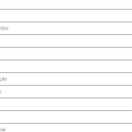
a
e Dor
ação
o
a
ial