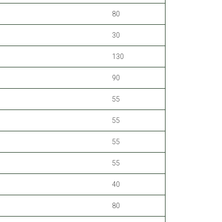
80
30
130
90
55
55
55
55
40
80