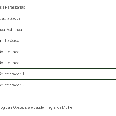
s e Parasitárias
nção à Saúde
ica Pediátrica
gia Torácica
 Integrador I
 Integrador II
 Integrador III
o Integrador IV
II
ógica e Obstétrica e Saúde Integral da Mulher