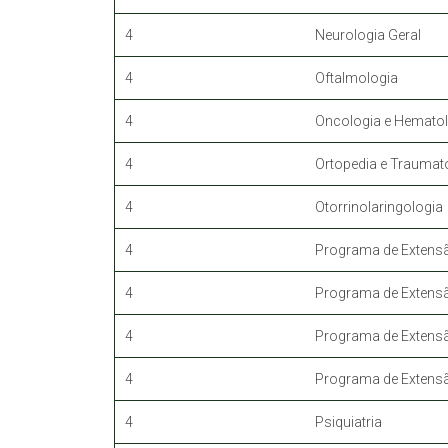
4
Neurologia Geral
4
Oftalmologia
4
Oncologia e Hematol
4
Ortopedia e Traumat
4
Otorrinolaringologia
4
Programa de Extensã
4
Programa de Extensã
4
Programa de Extensão
4
Programa de Extensão
4
Psiquiatria