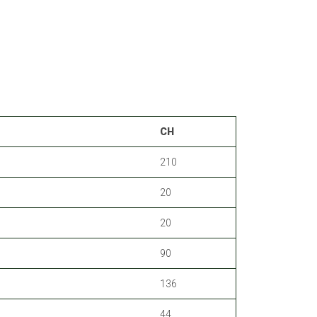
CH
210
20
20
90
136
44