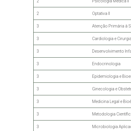
2
Psicologia Médica II
2
Optativa II
3
Atenção Primária à 
3
Cardiologia e Cirurgi
3
Desenvolvimento Infa
3
Endocrinologia
3
Epidemiologia e Bioes
3
Ginecologia e Obstetr
3
Medicina Legal e Bioé
3
Metodologia Científi
3
Microbiologia Aplica