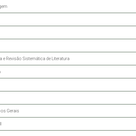
agem
a e Revisão Sistemática de Literatura
a
os Gerais
I