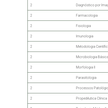
2
Diagnóstico por Im
2
Farmacologia
2
Fisiologia
2
Imunologia
2
Metodologia Científic
2
Microbiologia Básic
2
Morfologia II
2
Parasitologia
2
Processos Patológic
2
Propedêutica Clínica I