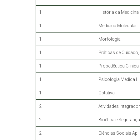
1
História da Medicina
1
Medicina Molecular
1
Morfologia I
1
Práticas de Cuidado
1
Propedêutica Clínica 
1
Psicologia Médica I
1
Optativa I
2
Atividades Integrador
2
Bioética e Segurança
2
Ciências Sociais Apl