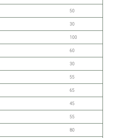
50
30
100
60
30
55
65
45
55
80