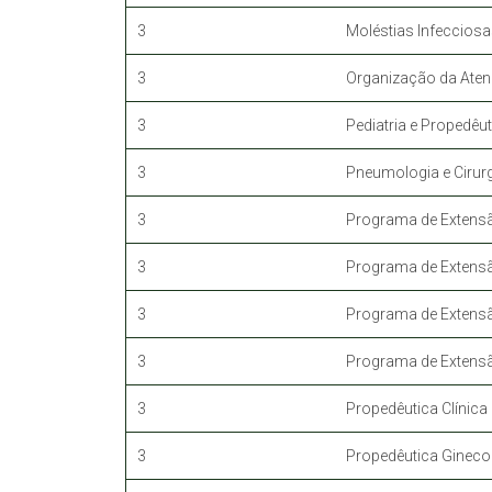
3
Moléstias Infecciosa
3
Organização da Ate
3
Pediatria e Propedêut
3
Pneumologia e Cirur
3
Programa de Extensão
3
Programa de Extensão
3
Programa de Extensão
3
Programa de Extensã
3
Propedêutica Clínica I
3
Propedêutica Ginecol