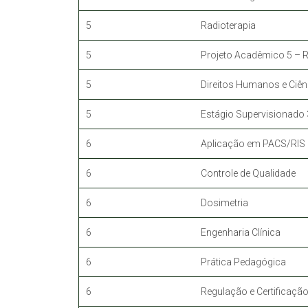
5
Radioterapia
5
Projeto Acadêmico 5 – 
5
Direitos Humanos e Ciên
5
Estágio Supervisionado 
6
Aplicação em PACS/RIS
6
Controle de Qualidade
6
Dosimetria
6
Engenharia Clínica
6
Prática Pedagógica
6
Regulação e Certificação