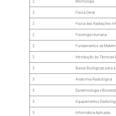
2
Morfologia
2
Física Geral
2
Física das Radiações e 
2
Fisiologia Humana
2
Fundamentos de Matemá
2
Introdução às Técnicas 
2
Bases Biológicas para
3
Anatomia Radiológica
3
Epidemiologia e Bioestat
3
Equipamentos Radiológ
3
Informática Aplicada