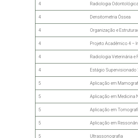
4
Radiologia Odontológic
4
Densitometria Óssea
4
Organização e Estrutura
4
Projeto Acadêmico 4 – 
4
Radiologia Veterinária e
4
Estágio Supervisionado 
5
Aplicação em Mamografi
5
Aplicação em Medicina 
5
Aplicação em Tomograf
5
Aplicação em Ressonân
5
Ultrassonografia