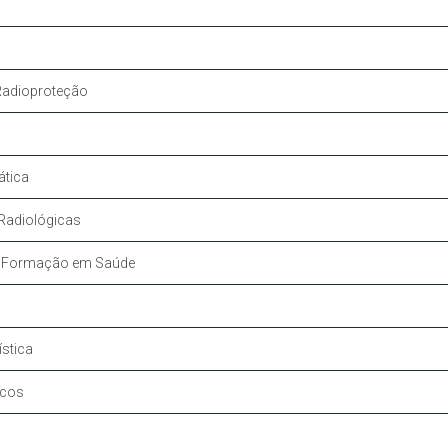
Radioproteção
tica
Radiológicas
 a Formação em Saúde
ística
icos