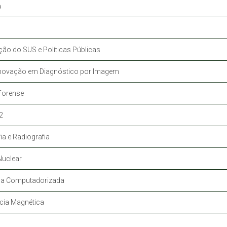
a
ção do SUS e Políticas Públicas
Inovação em Diagnóstico por Imagem
 Forense
2
a e Radiografia
Nuclear
ia Computadorizada
cia Magnética