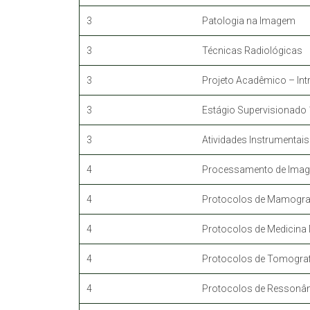
3
Patologia na Imagem
3
Técnicas Radiológicas
3
Projeto Acadêmico – Int
3
Estágio Supervisionado 
3
Atividades Instrumentais
4
Processamento de Ima
4
Protocolos de Mamogra
4
Protocolos de Medicina 
4
Protocolos de Tomogra
4
Protocolos de Ressonân