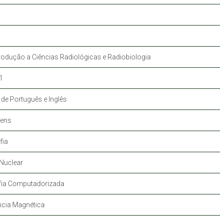
rodução a Ciências Radiológicas e Radiobiologia
1
 de Português e Inglês
gens
fia
Nuclear
fia Computadorizada
cia Magnética