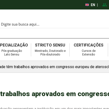
EN
|
SPECIALIZAÇÃO
STRICTO SENSU
CERTIFICAÇÕES
Pós-graduação
Mestrado, Doutorado e
Cursos de
Lato Sensu
Pós-doutorado
Extensão
ade têm trabalhos aprovados em congresso europeu de aterosc
 trabalhos aprovados em congress
e
aduação representam a instituição em um dos mais importantes ev