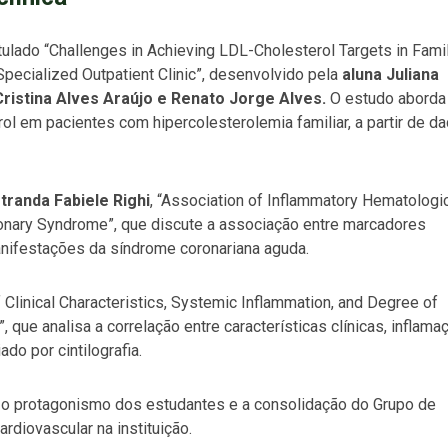
itulado
“Challenges in Achieving LDL-Cholesterol Targets in Famil
pecialized Outpatient Clinic”
, desenvolvido pela
aluna Juliana
ristina Alves Araújo e Renato Jorge Alves.
O estudo aborda
l em pacientes com hipercolesterolemia familiar, a partir de d
randa Fabiele Righi
,
“Association of Inflammatory Hematologi
ronary Syndrome”
, que discute a associação entre marcadores
anifestações da síndrome coronariana aguda.
 Clinical Characteristics, Systemic Inflammation, and Degree of
”
, que analisa a correlação entre características clínicas, inflama
do por cintilografia.
 o protagonismo dos estudantes e a consolidação do Grupo de
rdiovascular na instituição.