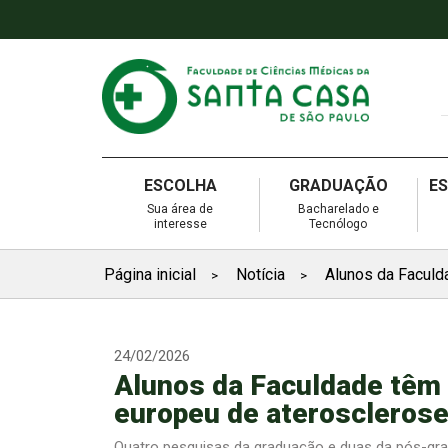
ESCOLHA
GRADUAÇÃO
E
Sua área de
Bacharelado e
interesse
Tecnólogo
Página inicial
Notícia
Alunos da Faculd
>
>
24/02/2026
Alunos da Faculdade têm
europeu de ateroscleros
Quatro pesquisas da graduação e duas da pós-gr