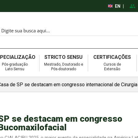
EN
|
SPECIALIZAÇÃO
STRICTO SENSU
CERTIFICAÇÕES
Pós-graduação
Mestrado, Doutorado e
Cursos de
Lato Sensu
Pós-doutorado
Extensão
Casa de SP se destacam em congresso internacional de Cirurgia
 SP se destacam em congresso
 Bucomaxilofacial
 no CIALACIBU 2025, o maior evento da especialidade na América Lat