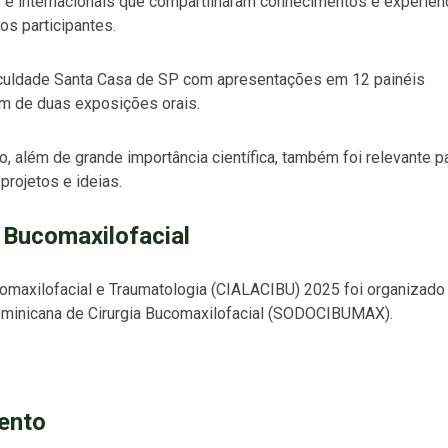
 e internacionais que compartilharam conhecimentos e experiên
dos participantes.
aculdade Santa Casa de SP com apresentações em 12 painéis
ram de duas exposições orais.
o, além de grande importância científica, também foi relevante p
projetos e ideias.
 Bucomaxilofacial
comaxilofacial e Traumatologia (CIALACIBU) 2025 foi organizado
minicana de Cirurgia Bucomaxilofacial (SODOCIBUMAX).
vento