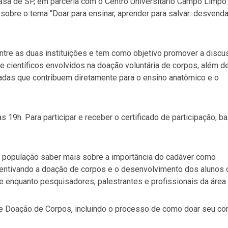
asa de SP, em parceria com o Centro Universitário Campo Limpo
sobre o tema “Doar para ensinar, aprender para salvar: desvend
entre as duas instituições e tem como objetivo promover a disc
e científicos envolvidos na doação voluntária de corpos, além d
dadas que contribuem diretamente para o ensino anatômico e o
 19h. Para participar e receber o certificado de participação, b
a população saber mais sobre a importância do cadáver como
centivando a doação de corpos e o desenvolvimento dos alunos 
 enquanto pesquisadores, palestrantes e profissionais da área.
e Doação de Corpos, incluindo o processo de como doar seu co