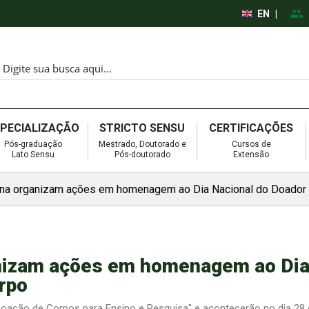
EN
|
SPECIALIZAÇÃO
STRICTO SENSU
CERTIFICAÇÕES
Pós-graduação
Mestrado, Doutorado e
Cursos de
Lato Sensu
Pós-doutorado
Extensão
ina organizam ações em homenagem ao Dia Nacional do Doador
nizam ações em homenagem ao Di
rpo
Doação de Corpos para Ensino e Pesquisa" e acontecerão no dia 28