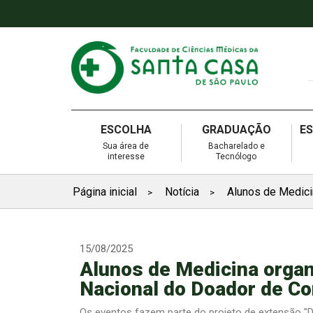
ESCOLHA
GRADUAÇÃO
E
Sua área de
Bacharelado e
interesse
Tecnólogo
Página inicial
Notícia
Alunos de Medic
>
>
15/08/2025
Alunos de Medicina orga
Nacional do Doador de Co
Os eventos fazem parte do projeto de extensão "