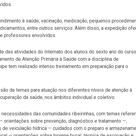
vidos.
atendimento à saúde, vacinação, medicação, pequenos procedime
edicamentos, entre outros serviços. Além disso, a expedição of
s e professores envolvidos.
e das atividades do Internato dos alunos do sexto ano do curs
mento de Atenção Primária à Saúde com a disciplina de
uipe tem realizado intenso treinamento em preparação para o
ssão de temas para atuação nos diferentes níveis de atenção à
uperação da saúde, nos âmbitos individual e coletivo.
 necessidades das comunidades ribeirinhas, com temas refere
— orientações sobre prevenção, diagnóstico e tratamento —;
s de veiculação hídrica — cuidados com o preparo e armazenam
ucal — orientações sobre higiene bucal, técnica de escovação e