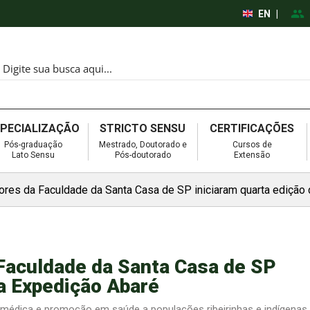
EN
|
SPECIALIZAÇÃO
STRICTO SENSU
CERTIFICAÇÕES
Pós-graduação
Mestrado, Doutorado e
Cursos de
Lato Sensu
Pós-doutorado
Extensão
ores da Faculdade da Santa Casa de SP iniciaram quarta edição
Faculdade da Santa Casa de SP
da Expedição Abaré
a médica e promoção em saúde a populações ribeirinhas e indígenas