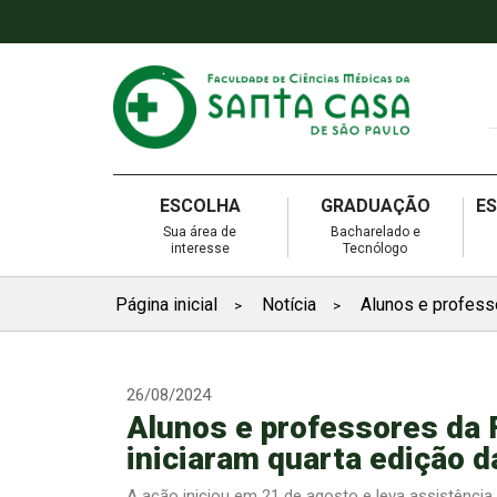
ESCOLHA
GRADUAÇÃO
E
Sua área de
Bacharelado e
interesse
Tecnólogo
Página inicial
Notícia
Alunos e profess
>
>
26/08/2024
Alunos e professores da 
iniciaram quarta edição 
A ação iniciou em 21 de agosto e leva assistênci