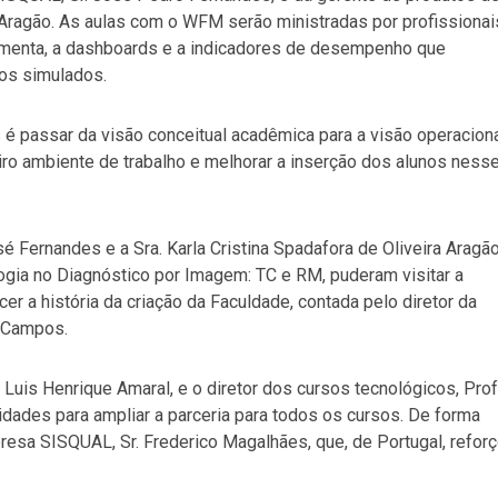
a Aragão. As aulas com o WFM serão ministradas por profissionai
amenta, a dashboards e a indicadores de desempenho que
os simulados.
 é passar da visão conceitual acadêmica para a visão operacion
iro ambiente de trabalho e melhorar a inserção dos alunos ness
é Fernandes e a Sra. Karla Cristina Spadafora de Oliveira Aragão
gia no Diagnóstico por Imagem: TC e RM, puderam visitar a
r a história da criação da Faculdade, contada pelo diretor da
e Campos.
 Luis Henrique Amaral, e o diretor dos cursos tecnológicos, Prof
idades para ampliar a parceria para todos os cursos. De forma
esa SISQUAL, Sr. Frederico Magalhães, que, de Portugal, refor