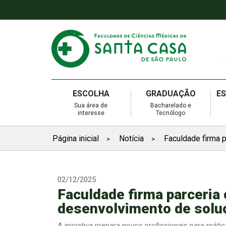
ESCOLHA
GRADUAÇÃO
E
Sua área de
Bacharelado e
interesse
Tecnólogo
Página inicial
Notícia
Faculdade firma 
>
>
02/12/2025
Faculdade firma parceria
desenvolvimento de soluç
A iniciativa prepara novos profissionais para pr