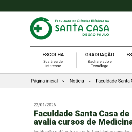
ESCOLHA
GRADUAÇÃO
E
Sua área de
Bacharelado e
interesse
Tecnólogo
Página inicial
Notícia
Faculdade Santa 
>
>
22/01/2026
Faculdade Santa Casa de
avalia cursos de Medicina
Instituição está entre as sete faculdades privad