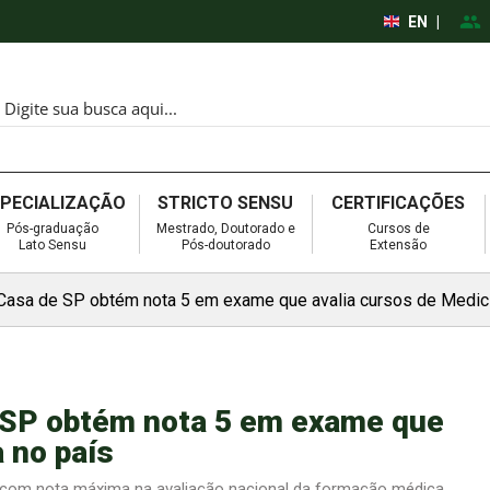
EN
|
SPECIALIZAÇÃO
STRICTO SENSU
CERTIFICAÇÕES
Pós-graduação
Mestrado, Doutorado e
Cursos de
Lato Sensu
Pós-doutorado
Extensão
Casa de SP obtém nota 5 em exame que avalia cursos de Medici
 SP obtém nota 5 em exame que
 no país
as com nota máxima na avaliação nacional da formação médica