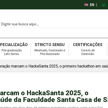
EN
|
SPECIALIZAÇÃO
STRICTO SENSU
CERTIFICAÇÕES
Pós-graduação
Mestrado, Doutorado e
Cursos de
Lato Sensu
Pós-doutorado
Extensão
oração marcam o HackaSanta 2025, o primeiro hackathon em sa
marcam o HackaSanta 2025, o
aúde da Faculdade Santa Casa de 
rmados em dois dias de intensa maratona criativa, com soluções