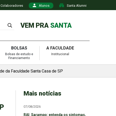
Colaboradores
Alunos
Santa Alumni
VEM PRA
SANTA
BOLSAS
A FACULDADE
Bolsas de estudo e
Institucional
Financiamento
úde da Faculdade Santa Casa de SP
Mais notícias
SP
07/08/2026
RAI: Sarampo: entenda os sintomas,