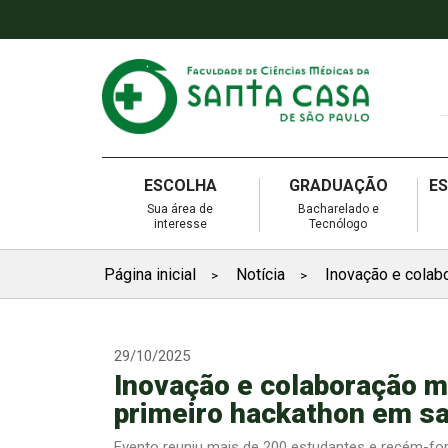
ESCOLHA
GRADUAÇÃO
E
Sua área de
Bacharelado e
interesse
Tecnólogo
Página inicial
Notícia
Inovação e colab
>
>
29/10/2025
Inovação e colaboração 
primeiro hackathon em s
Evento reuniu mais de 200 estudantes e recém-fo