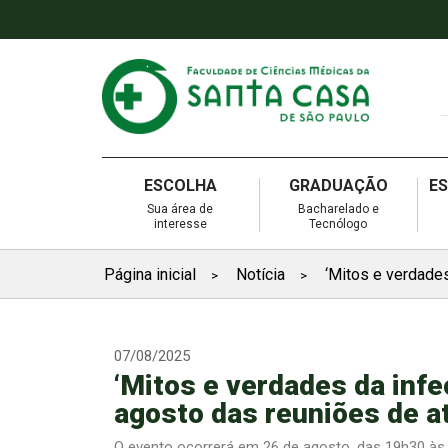
ESCOLHA
GRADUAÇÃO
E
Sua área de
Bacharelado e
interesse
Tecnólogo
Página inicial
Notícia
‘Mitos e verdade
>
>
07/08/2025
‘Mitos e verdades da inf
agosto das reuniões de a
O evento ocorrerá em 26 de agosto, das 19h30 às 